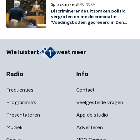
Spraakmakers
KRO-NCRV
Discriminerende uitspraken politici
vergroten online discriminatie:
'Voedingsbodem gecreëerd in Den
Haag'
Wie luistert
weet meer
Radio
Info
Frequenties
Contact
Programma's
Veelgestelde vragen
Presentatoren
App de studio
Muziek
Adverteren
Gemist
NPO Campus