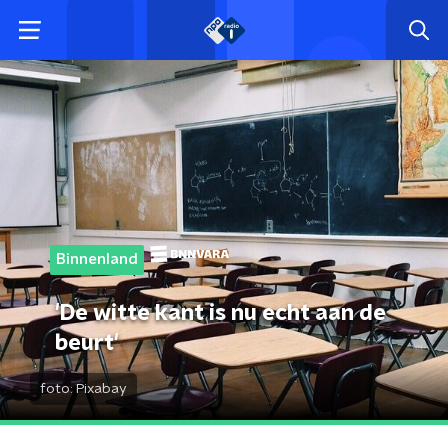
Binnenland
'De witte kant is nu echt aan de
beurt'
foto:
Pixabay