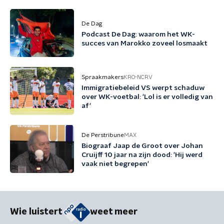
De Dag
Podcast De Dag: waarom het WK-
succes van Marokko zoveel losmaakt
Spraakmakers
KRO-NCRV
Immigratiebeleid VS werpt schaduw
over WK-voetbal: 'Lol is er volledig van
af'
De Perstribune
MAX
Biograaf Jaap de Groot over Johan
Cruijff 10 jaar na zijn dood: 'Hij werd
vaak niet begrepen'
Wie luistert
weet meer