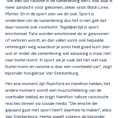
"We zien dat racisme in de samenleving leeft, ook daar is
meer aandacht voor gekomen, zeker sinds Black Lives
Matter. En in de sport zien we dit ook. Sport is
onderdeel van de samenleving dus het is niet gek dat
daar racisme ook voorkomt. Tegelijkertijd is sport
emotioneel. Fans worden emotioneel als er gewonnen
of verloren wordt, en dan vallen soms ook bepaalde
remmingen weg waardoor je soms heel goed kunt zien
wat er onder die samenleving wel aanwezig is maar niet
naar buiten komt. In sport zie je vaak dat het
wel
naar
buiten komt en racisme is daar een voorbeeld van", zegt
bijzonder hoogleraar Van Sterkenburg.
Het ene moment zijn Rashford en Hamilton helden, het
andere moment wordt een muurschildering van de
voetballer beklad, en krijgt Hamilton talloze racistische
reacties binnen via sociale media. "Die emotie die
gepaard gaat met sport heeft daarmee te maken", aldus
Van Sterkenburg. Hierbij speelt volgens de bijzonder