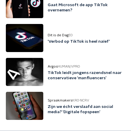
Gaat Microsoft de app TikTok
overnemen?
Dit is de Dag
EO
'Verbod op TikTok is heel naïef'
Argos
HUMAN/VPRO
TikTok leidt jongens razendsnel naar
conservatieve 'manfluencers’
Spraakmakers
KRO-NCRV
Zijn we écht verslaafd aan social
media? 'Digitale fopspeen'