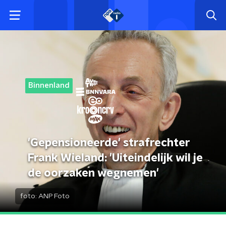
Binnenland
'Gepensioneerde' strafrechter
Frank Wieland: 'Uiteindelijk wil je
de oorzaken wegnemen'
foto:
ANP Foto