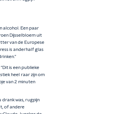
n alcohol. Een paar
oen Dijsselbloem uit
itter van de Europese
ress is anderhalf glas
drinken."
Dit is een publieke
tiek heel raar zijn om
mpje van 2 minuten
 drank was, rugpijn
ft, of andere