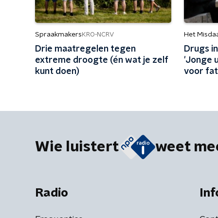
Spraakmakers
Het Misda
KRO-NCRV
Drie maatregelen tegen
Drugs in
extreme droogte (én wat je zelf
'Jonge 
kunt doen)
voor fat
Wie luistert
weet me
Radio
Inf