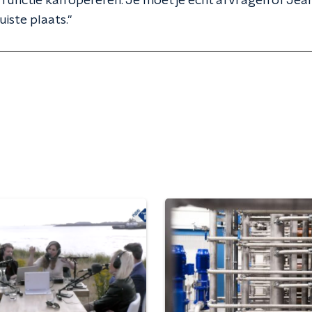
 functie kan opereren. Je moet je echt afvragen of Je
uiste plaats."