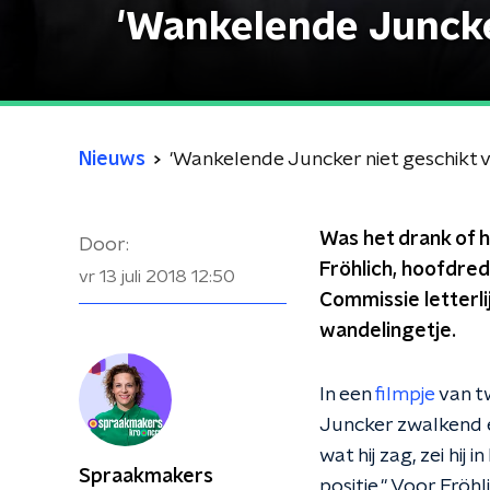
'Wankelende Juncker
Nieuws
'Wankelende Juncker niet geschikt v
Was het drank of h
Door:
Fröhlich, hoofdred
vr 13 juli 2018
12:50
Commissie letterl
wandelingetje.
In een
filmpje
van t
Juncker zwalkend e
wat hij zag, zei hij
Spraakmakers
positie." Voor Fröhl