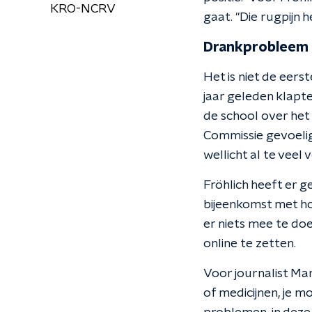
KRO-NCRV
gaat. "Die rugpijn 
Drankprobleem
Het is niet de eers
jaar geleden klapt
de school over het
Commissie gevoelig 
wellicht al te veel
Fröhlich heeft er 
bijeenkomst met hon
er niets mee te doe
online te zetten.
Voor journalist Mar
of medicijnen, je m