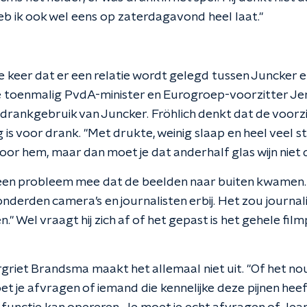
heb ik ook wel eens op zaterdagavond heel laat."
te keer dat er een relatie wordt gelegd tussen Juncker e
e toenmalig PvdA-minister en Eurogroep-voorzitter Jer
 drankgebruik van Juncker.
Fröhlich denkt dat de voorz
is voor drank. "Met drukte, weinig slaap en heel veel st
 voor hem, maar dan moet je dat anderhalf glas wijn niet 
geen probleem mee dat de beelden naar buiten kwamen. "
derden camera’s en journalisten erbij. Het zou journalis
n."
Wel vraagt hij zich af of het gepast is het gehele fil
griet Brandsma maakt het allemaal niet uit. "Of het nou
oet je afvragen of iemand die kennelijke deze pijnen hee