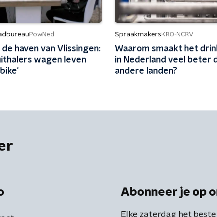
adbureau
Spraakmakers
PowNed
KRO-NCRV
 de haven van Vlissingen:
Waarom smaakt het dri
uithalers wagen leven
in Nederland veel beter d
bike'
andere landen?
er
o
Abonneer je op o
Elke zaterdag het beste