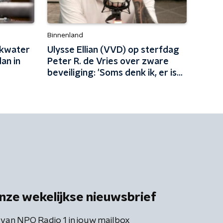
Binnenland
nkwater
Ulysse Ellian (VVD) op sterfdag
an in
Peter R. de Vries over zware
beveiliging: 'Soms denk ik, er is
niks leuk aan mijn leven'
nze wekelijkse nieuwsbrief
 van NPO Radio 1 in jouw mailbox