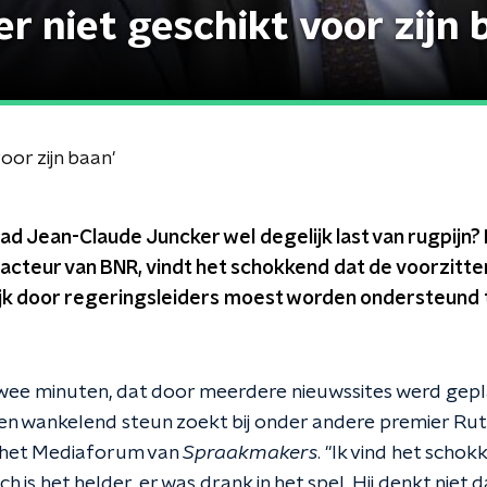
 niet geschikt voor zijn 
oor zijn baan'
ad Jean-Claude Juncker wel degelijk last van rugpijn?
acteur van BNR, vindt het schokkend dat de voorzitt
ijk door regeringsleiders moest worden ondersteund 
wee minuten, dat door meerdere nieuwssites werd geplaa
n wankelend steun zoekt bij onder andere premier Rutte
 in het Mediaforum van
Spraakmakers
. "Ik vind het schok
ich is het helder, er was drank in het spel. Hij denkt niet 