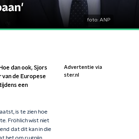
baan'
foto:
ANP
Advertentie via
 Hoe dan ook, Sjors
ster.nl
er van de Europese
tijdens een
tst, is te zien hoe
. Fröhlich wist niet
kend dat dit kan in die
dat het om rugpijn