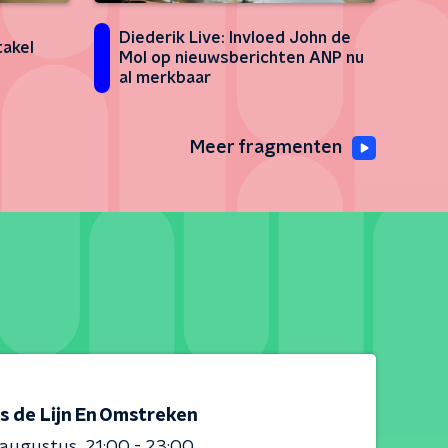
Diederik Live: Invloed John de
takel
Mol op nieuwsberichten ANP nu
al merkbaar
Meer fragmenten
s de Lijn En Omstreken
 augustus
21:00 - 23:00