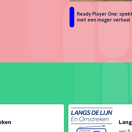
Ready Player One: spek
met een mager verhaal
reken
Lang
wo 5