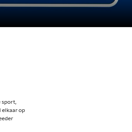
 sport,
d elkaar op
Meeder