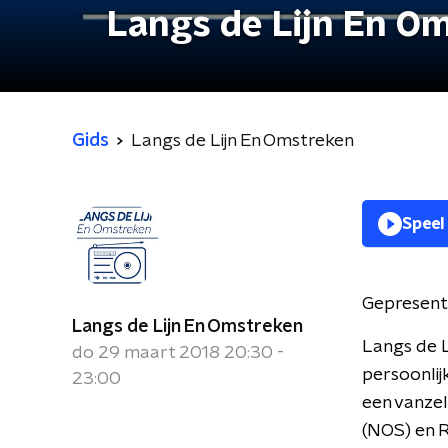
Langs de Lijn En O
Gids
Langs de Lijn En Omstreken
Speel
Gepresent
Langs de Lijn En Omstreken
Langs de L
do 29 maart 2018 20:30 -
persoonlij
23:00
een vanze
(NOS) en 