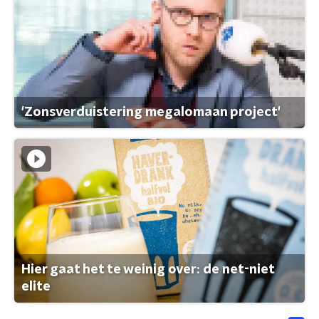
'Zonsverduistering megalomaan project'
Hier gaat het te weinig over: de net-niet
elite