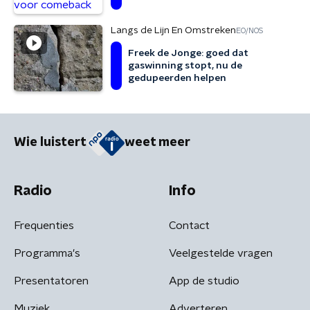
Langs de Lijn En Omstreken
EO/NOS
Freek de Jonge: goed dat
gaswinning stopt, nu de
gedupeerden helpen
Wie luistert
weet meer
Radio
Info
Frequenties
Contact
Programma's
Veelgestelde vragen
Presentatoren
App de studio
Muziek
Adverteren