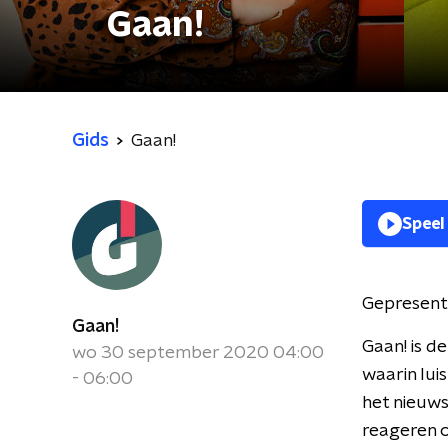
Gaan!
Gids
Gaan!
Speel
Gepresent
Gaan!
Gaan! is 
wo 30 september 2020 04:00
waarin lui
- 06:00
het nieuws
reageren o