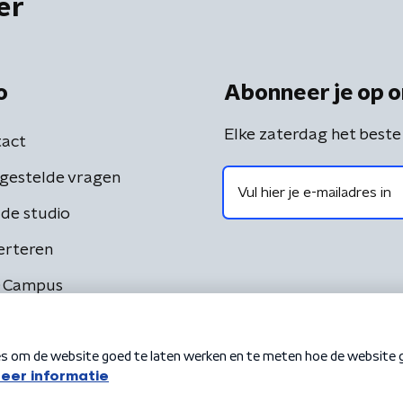
er
o
Abonneer je op o
Elke zaterdag het beste
act
gestelde vragen
de studio
erteren
 Campus