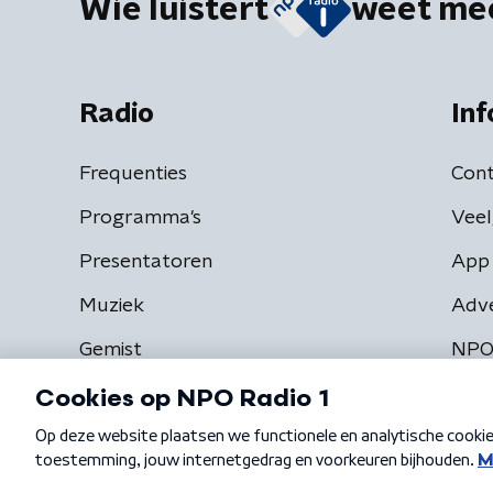
Wie luistert
weet me
Radio
Inf
Frequenties
Cont
Programma's
Veel
Presentatoren
App 
Muziek
Adv
Gemist
NPO
Algemene voorwaarden
Privacybeleid