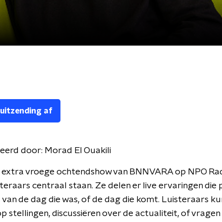
 uitzending af
eerd door:
Morad El Ouakili
de extra vroege ochtendshow van BNNVARA op NPO Radi
steraars centraal staan. Ze delen er live ervaringen die p
 van de dag die was, of de dag die komt. Luisteraars k
p stellingen, discussiëren over de actualiteit, of vragen