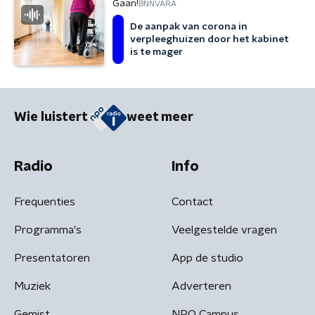
Gaan!
BNNVARA
De aanpak van corona in
verpleeghuizen door het kabinet
is te mager
Wie luistert
weet meer
Radio
Info
Frequenties
Contact
Programma's
Veelgestelde vragen
Presentatoren
App de studio
Muziek
Adverteren
Gemist
NPO Campus