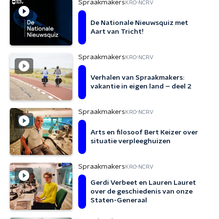
Spraakmakers
KRO-NCRV
De Nationale Nieuwsquiz met
Aart van Tricht!
Spraakmakers
KRO-NCRV
Verhalen van Spraakmakers:
vakantie in eigen land – deel 2
Spraakmakers
KRO-NCRV
Arts en filosoof Bert Keizer over
situatie verpleeghuizen
Spraakmakers
KRO-NCRV
Gerdi Verbeet en Lauren Lauret
over de geschiedenis van onze
Staten-Generaal