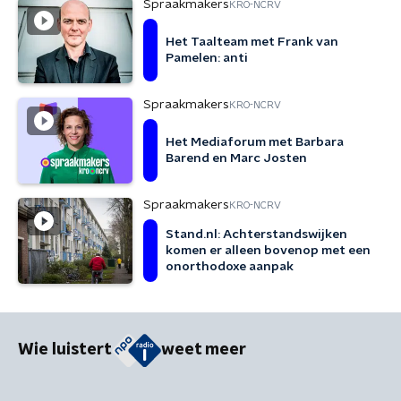
Spraakmakers
KRO-NCRV
Het Taalteam met Frank van
Pamelen: anti
Spraakmakers
KRO-NCRV
Het Mediaforum met Barbara
Barend en Marc Josten
Spraakmakers
KRO-NCRV
Stand.nl: Achterstandswijken
komen er alleen bovenop met een
onorthodoxe aanpak
Wie luistert
weet meer