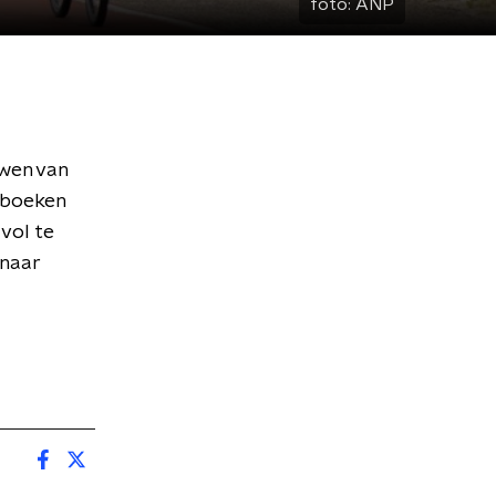
foto:
ANP
uwen van
 boeken
vol te
 naar