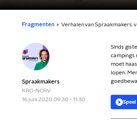
Fragmenten
Verhalen van Spraakmakers: va
Sinds gist
campings 
moet haast
lopen. Mer
goedbewaa
Spraakmakers
KRO-NCRV
16 juni 2020 09:30 - 11:30
Speel