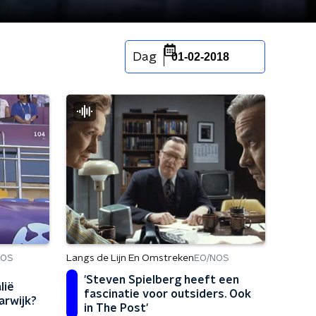
Dag
01-02-2018
Langs de Lijn En Omstreken
NOS
EO/NOS
'Steven Spielberg heeft een
lië
fascinatie voor outsiders. Ook
arwijk?
in The Post'