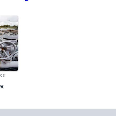
NOS
we