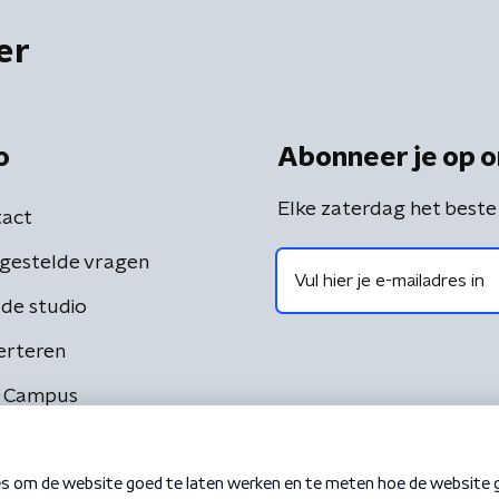
er
o
Abonneer je op o
Elke zaterdag het beste
act
gestelde vragen
de studio
erteren
 Campus