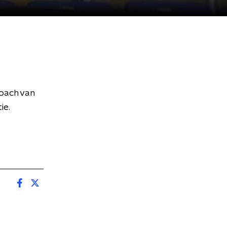
oach van
ie.