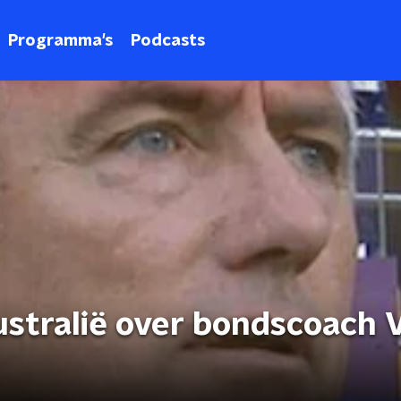
Programma's
Podcasts
ustralië over bondscoach 