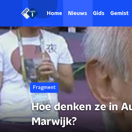
Home
Nieuws
Gids
Gemist
Fragment
Hoe denken ze in A
Marwijk?