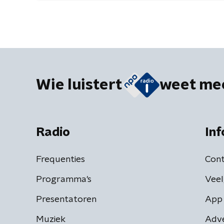
Wie luistert
weet me
Radio
Inf
Frequenties
Cont
Programma's
Veel
Presentatoren
App 
Muziek
Adv