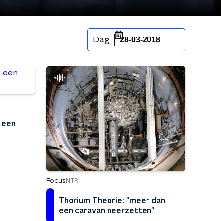
Dag
28-03-2018
: een
Focus
NTR
Thorium Theorie: "meer dan
een caravan neerzetten"