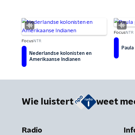
Focus
NTR
Focus
NTR
Paula
Nederlandse kolonisten en
Amerikaanse Indianen
Wie luistert
weet me
Radio
Inf