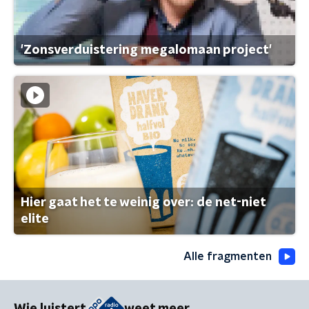
'Zonsverduistering megalomaan project'
Hier gaat het te weinig over: de net-niet
elite
Alle fragmenten
Wie luistert
weet meer