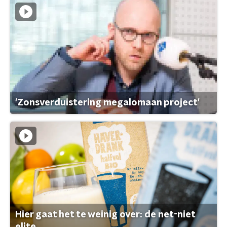
'Zonsverduistering megalomaan project'
Hier gaat het te weinig over: de net-niet
elite