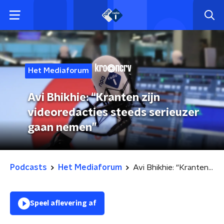
Het Mediaforum
Avi Bhikhie: “Kranten zijn
videoredacties steeds serieuzer
gaan nemen”
Podcasts
Het Mediaforum
Avi Bhikhie: “Kranten zijn videoredacties steeds serieuzer gaan nemen”
Speel aflevering af