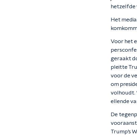
hetzelfde 
Het media
komkomme
Voor het e
persconfe
geraakt do
pleitte Tr
voor de ve
om preside
volhoudt. 
ellende va
De tegenpar
vooraansta
Trump’s Wa