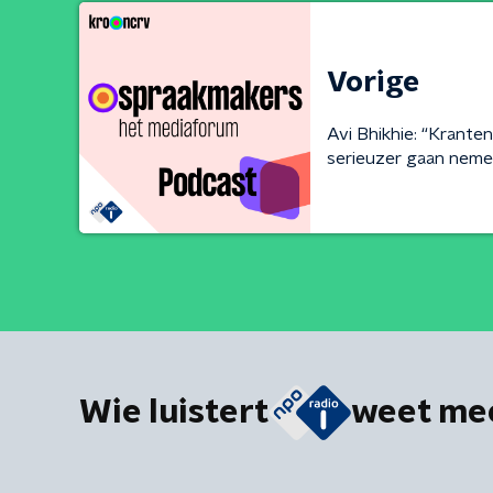
Vorige
Avi Bhikhie: “Kranten
serieuzer gaan neme
Wie luistert
weet me