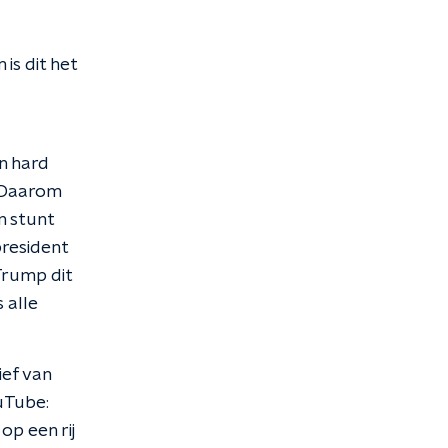
s dit het
n hard
. Daarom
n stunt
president
Trump dit
 alle
ief van
uTube:
p een rij