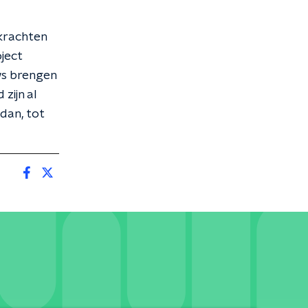
 krachten
ject
ws brengen
zijn al
 dan, tot