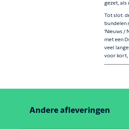
gezet, als
Tot slot: 
bundelen m
‘Nieuws / 
met een Du
veel lange
voor kort,
Andere afleveringen