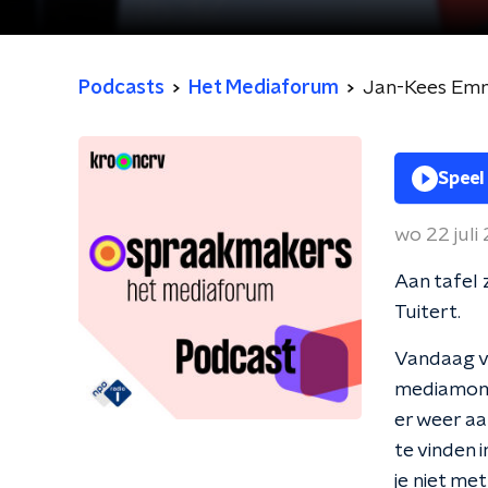
Podcasts
Het Mediaforum
Jan-Kees Emme
Speel
wo 22 juli
Aan tafel 
Tuitert.
Vandaag vo
mediamome
er weer aa
te vinden 
je niet me