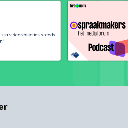
 zijn videoredacties steeds
n”
er