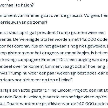
verhaal te halen?
moment van Emmer gaat over de grasaar. Volgens hem i
rnieuws van de zomer!
erst sinds april gaf president Trump gisteren weer een
rentie. De Verenigde Staten worden met 142.000 dode
or het coronavirus en het gevaar is nog niet geweken
ump gisteren voor het dragen van mondkapjes. Is het ee
rkiezingscampagne? Emmer: “Dit is een poging van de 
ntieel over te komen”. Emmer vraagt zich af hoe lang 
“Als Trump nu weer een paar weken zijn best doet, dan is
n daarvoor niet meer on top of mind”.
tij is een actie gestart: ‘The Lincoln Project’, een initiat
ande Republikeinen, plaatste een heftige video op Yo
ll. Daarin worden de grafkisten van de 140.000 doden o