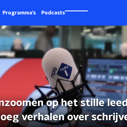
Programma's
Podcasts
zoomen op het stille leed
noeg verhalen over schrijv