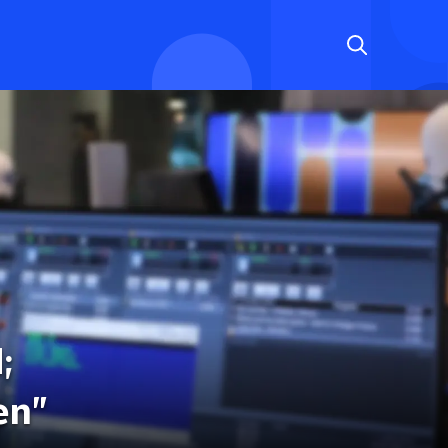
;
en”