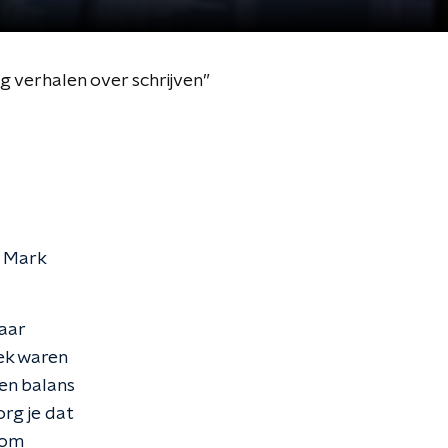
g verhalen over schrijven”
r Mark
haar
ek waren
een balans
org je dat
 om