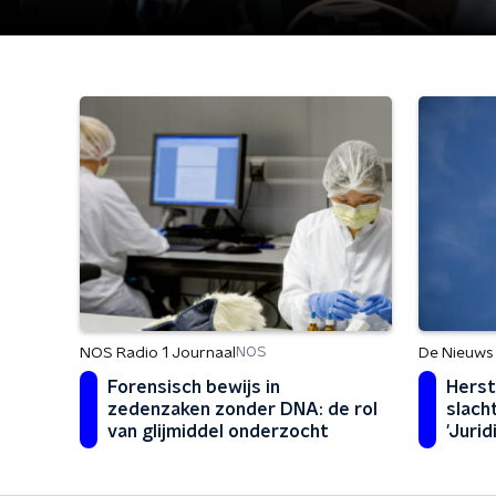
NOS Radio 1 Journaal
De Nieuws
NOS
Forensisch bewijs in
Herst
zedenzaken zonder DNA: de rol
slach
van glijmiddel onderzocht
'Jurid
maar 
over'