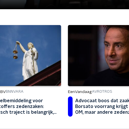
 BV
EenVandaag
BNNVARA
AVROTROS
elbemiddeling voor
Advocaat boos dat zaa
toffers zedenzaken:
Borsato voorrang krijgt 
isch traject is belangrijk,
OM, maar andere zeden
emotionele stuk blijft
blijven liggen: 'Schokken