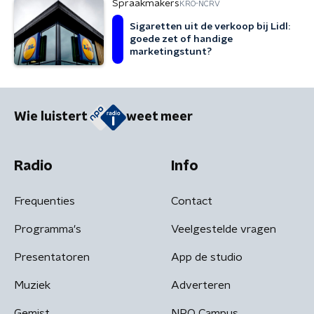
Spraakmakers
KRO-NCRV
Sigaretten uit de verkoop bij Lidl:
goede zet of handige
marketingstunt?
Wie luistert
weet meer
Radio
Info
Frequenties
Contact
Programma's
Veelgestelde vragen
Presentatoren
App de studio
Muziek
Adverteren
Gemist
NPO Campus