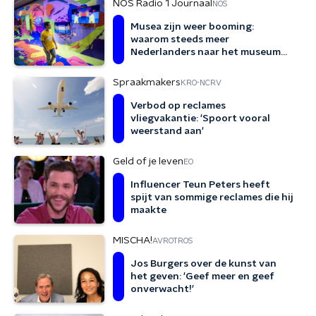
NOS Radio 1 Journaal
NOS
Musea zijn weer booming:
waarom steeds meer
Nederlanders naar het museum
gaan
Spraakmakers
KRO-NCRV
Verbod op reclames
vliegvakantie: 'Spoort vooral
weerstand aan'
Geld of je leven
EO
Influencer Teun Peters heeft
spijt van sommige reclames die hij
maakte
MISCHA!
AVROTROS
Jos Burgers over de kunst van
het geven: 'Geef meer en geef
onverwacht!'