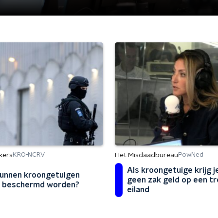
kers
Het Misdaadbureau
KRO-NCRV
PowNed
Als kroongetuige krijg j
unnen kroongetuigen
geen zak geld op een tr
r beschermd worden?
eiland