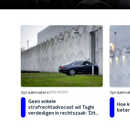
Spraakmakers
Spraakma
KRO-NCRV
Geen enkele
Hoe k
strafrechtadvocaat wil Taghi
bete
verdedigen in rechtszaak: 'Dit
is nog nooit voorgekomen'