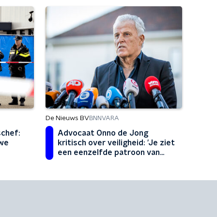
De Nieuws BV
BNNVARA
chef:
Advocaat Onno de Jong
uwe
kritisch over veiligheid: 'Je ziet
een eenzelfde patroon van
falen bij de NCTV en het OM'