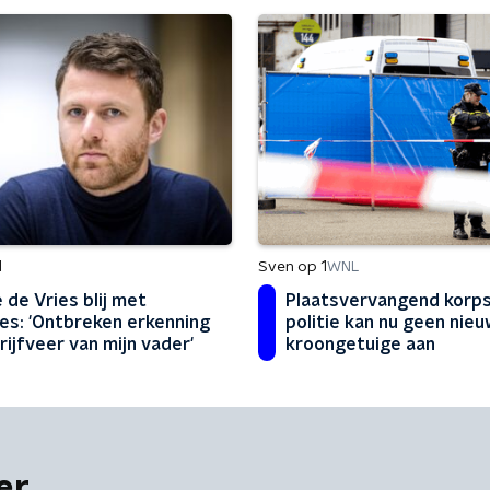
d
Sven op 1
WNL
 de Vries blij met
Plaatsvervangend korps
es: 'Ontbreken erkenning
politie kan nu geen nie
rijfveer van mijn vader'
kroongetuige aan
er