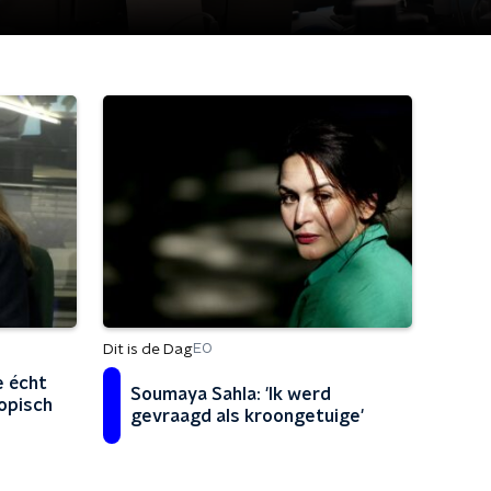
Dit is de Dag
EO
e écht
Soumaya Sahla: 'Ik werd
opisch
gevraagd als kroongetuige'