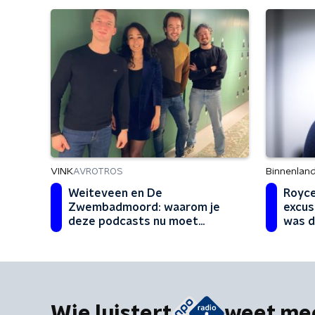
VINK
Binnenlan
AVROTROS
Weiteveen en De
Royce
Zwembadmoord: waarom je
excus
deze podcasts nu moet
was d
luisteren
Wie luistert
weet me