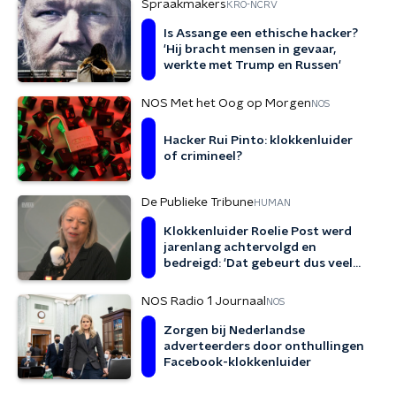
Spraakmakers
KRO-NCRV
Is Assange een ethische hacker?
'Hij bracht mensen in gevaar,
werkte met Trump en Russen'
NOS Met het Oog op Morgen
NOS
Hacker Rui Pinto: klokkenluider
of crimineel?
De Publieke Tribune
HUMAN
Klokkenluider Roelie Post werd
jarenlang achtervolgd en
bedreigd: 'Dat gebeurt dus veel
vaker'
NOS Radio 1 Journaal
NOS
Zorgen bij Nederlandse
adverteerders door onthullingen
Facebook-klokkenluider