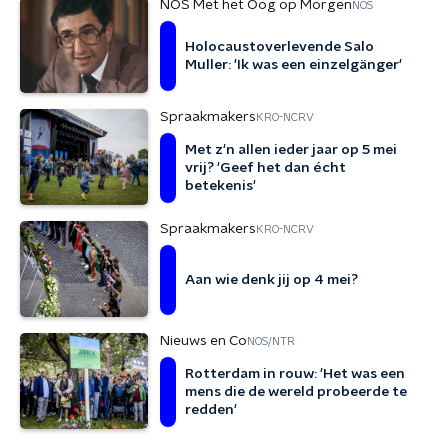
NOS Met het Oog op Morgen
NOS
Holocaustoverlevende Salo
Muller: 'Ik was een einzelgänger'
Spraakmakers
KRO-NCRV
Met z'n allen ieder jaar op 5 mei
vrij? 'Geef het dan écht
betekenis'
Spraakmakers
KRO-NCRV
Aan wie denk jij op 4 mei?
Nieuws en Co
NOS/NTR
Rotterdam in rouw: 'Het was een
mens die de wereld probeerde te
redden'