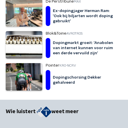
De Perstribune
MAX
Ex-dopingjager Herman Ram:
'Ook bij biljarten wordt doping
gebruikt'
Blok&Toine
AVROTROS
Dopingmarkt groeit: 'Anabolen
van internet kunnen voor ruim
een derde vervuild zijn'
Pointer
KRO-NCRV
Dopingschorsing Dekker
gehalveerd
Wie luistert
weet meer