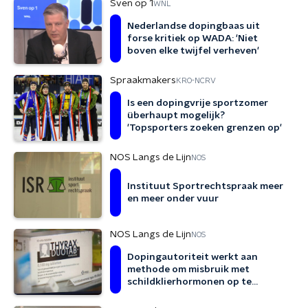
Sven op 1
WNL
Nederlandse dopingbaas uit
forse kritiek op WADA: 'Niet
boven elke twijfel verheven'
Spraakmakers
KRO-NCRV
Is een dopingvrije sportzomer
überhaupt mogelijk?
'Topsporters zoeken grenzen op'
NOS Langs de Lijn
NOS
Instituut Sportrechtspraak meer
en meer onder vuur
NOS Langs de Lijn
NOS
Dopingautoriteit werkt aan
methode om misbruik met
schildklierhormonen op te
sporen