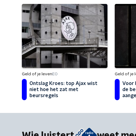
Geld of je leven
Geld of je 
EO
Ontslag Kroes: top Ajax wist
Voor 
niet hoe het zat met
de be
beursregels
aange
Wie luistert
weet me