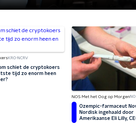
kers
KRO-NCRV
m schiet de cryptokoers
atste tijd zo enorm heen
er?
NOS Met het Oog op Morgen
NO
Ozempic-farmaceut No
Nordisk ingehaald door
Amerikaanse Eli Lilly, 