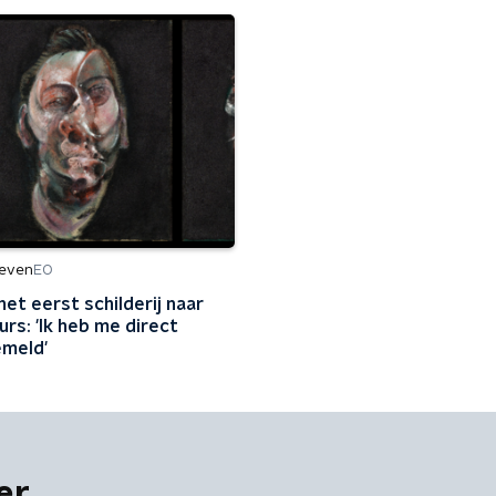
leven
EO
het eerst schilderij naar
urs: 'Ik heb me direct
meld'
er