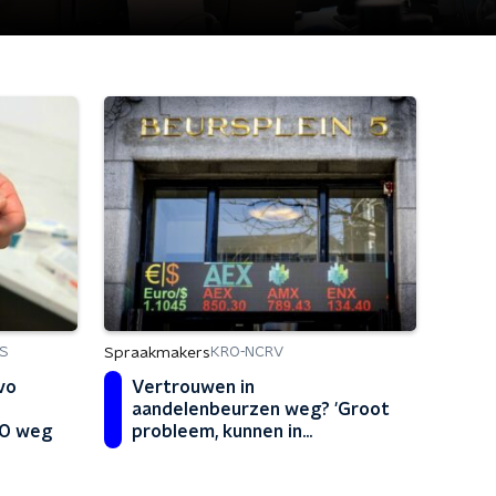
Spraakmakers
S
KRO-NCRV
vo
Vertrouwen in
aandelenbeurzen weg? 'Groot
CEO weg
probleem, kunnen in
wereldwijde recessie komen'