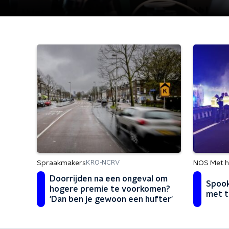
Spraakmakers
NOS Met h
KRO-NCRV
Doorrijden na een ongeval om
Spook
hogere premie te voorkomen?
met t
'Dan ben je gewoon een hufter'