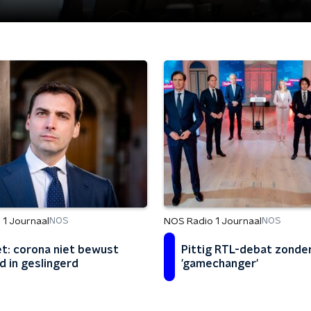
 1 Journaal
NOS Radio 1 Journaal
NOS
NOS
t: corona niet bewust
Pittig RTL-debat zonde
d in geslingerd
'gamechanger'