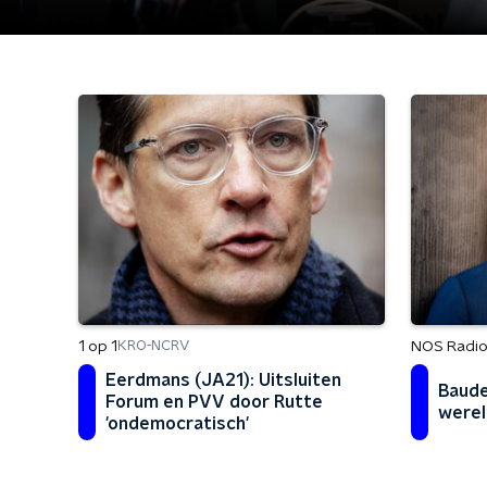
1 op 1
NOS Radio
KRO-NCRV
Eerdmans (JA21): Uitsluiten
Baude
Forum en PVV door Rutte
werel
'ondemocratisch'