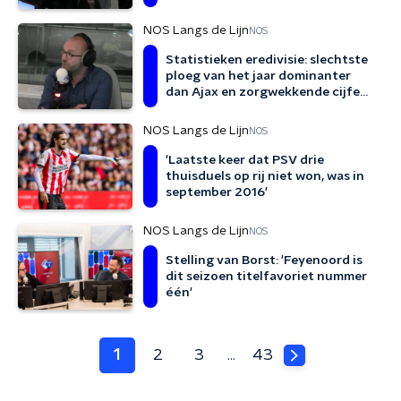
NOS Langs de Lijn
NOS
Statistieken eredivisie: slechtste
ploeg van het jaar dominanter
dan Ajax en zorgwekkende cijfers
PSV-defensie
NOS Langs de Lijn
NOS
'Laatste keer dat PSV drie
thuisduels op rij niet won, was in
september 2016'
NOS Langs de Lijn
NOS
Stelling van Borst: 'Feyenoord is
dit seizoen titelfavoriet nummer
één'
1
2
3
43
…