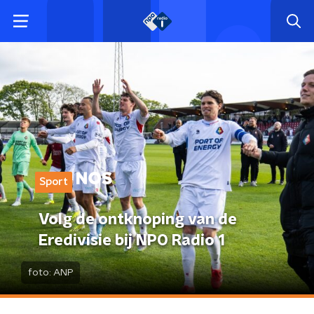
Sport
Volg de ontknoping van de
Eredivisie bij NPO Radio 1
foto:
ANP