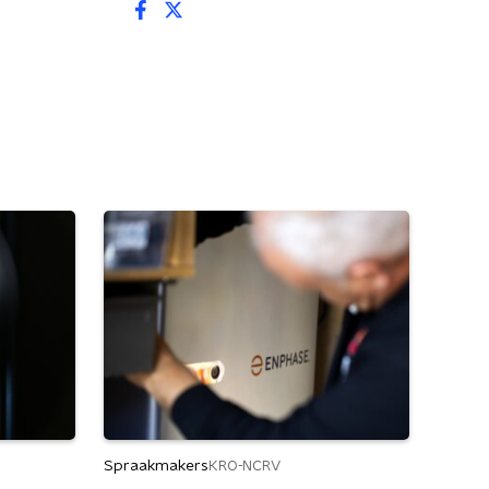
Spraakmakers
KRO-NCRV