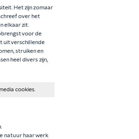
eit. Het zijn zomaar
chreef over het
 elkaar zit.
opbrengst voor de
 uit verschillende
omen, struiken en
n heel divers zijn,
media cookies.
.
de natuur haar werk