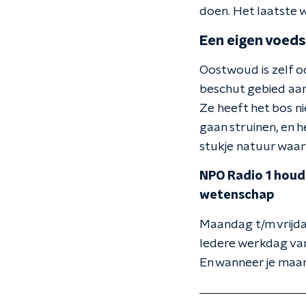
doen. Het laatste 
Een eigen voed
Oostwoud is zelf oo
beschut gebied aan 
Ze heeft het bos ni
gaan struinen, en h
stukje natuur waar 
NPO Radio 1 houdt
wetenschap
Maandag t/m vrijda
Iedere werkdag van
En wanneer je maar