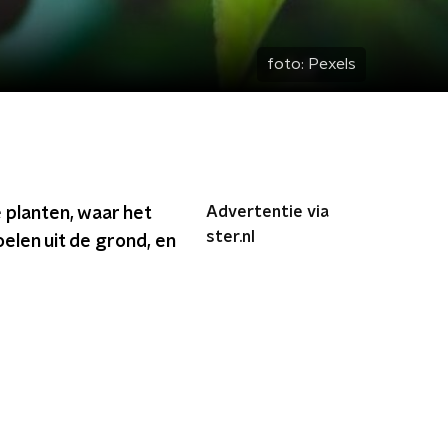
foto:
Pexels
Advertentie via
e planten, waar het
ster.nl
elen uit de grond, en