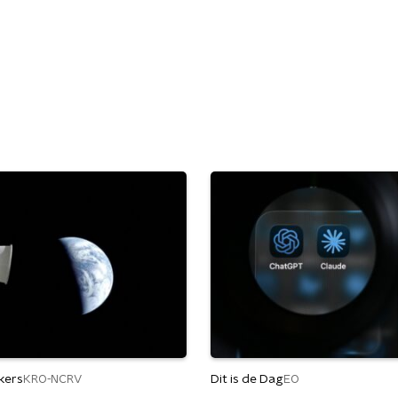
kers
Dit is de Dag
KRO-NCRV
EO