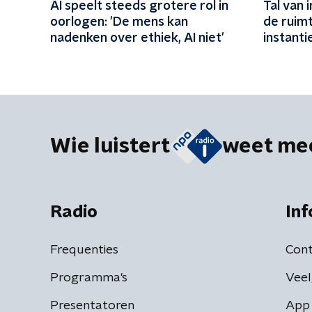
AI speelt steeds grotere rol in
Tal van 
oorlogen: 'De mens kan
de ruimt
nadenken over ethiek, AI niet'
instant
aarde'
Wie luistert
weet me
Radio
Inf
Frequenties
Cont
Programma's
Veel
Presentatoren
App 