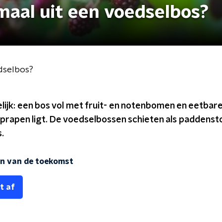
maal uit een voedselbos?
edselbos?
selijk: een bos vol met fruit- en notenbomen en eetbar
prapen ligt. De voedselbossen schieten als paddensto
s.
en van de toekomst
t af