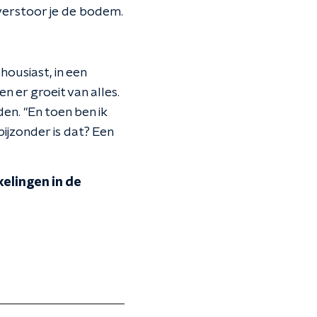
 verstoor je de bodem.
housiast, in een
n er groeit van alles.
en. "En toen ben ik
bijzonder is dat? Een
elingen in de