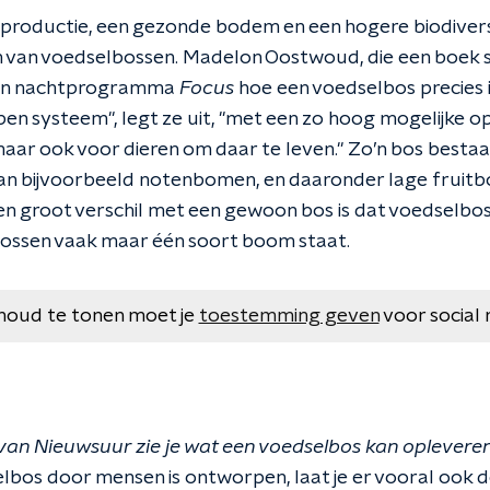
oductie, een gezonde bodem en een hogere biodiversit
 van voedselbossen. Madelon Oostwoud, die een boek s
 in nachtprogramma
Focus
hoe een voedselbos precies in
pen systeem", legt ze uit, "met een zo hoog mogelijke 
aar ook voor dieren om daar te leven." Zo’n bos bestaat
n bijvoorbeeld notenbomen, en daaronder lage fruitb
en groot verschil met een gewoon bos is dat voedselbosse
 bossen vaak maar één soort boom staat.
houd te tonen moet je
toestemming geven
voor social 
van Nieuwsuur zie je wat een voedselbos kan opleveren
bos door mensen is ontworpen, laat je er vooral ook 