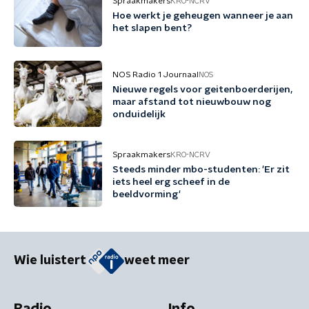
Spraakmakers
KRO-NCRV
Hoe werkt je geheugen wanneer je aan
het slapen bent?
NOS Radio 1 Journaal
NOS
Nieuwe regels voor geitenboerderijen,
maar afstand tot nieuwbouw nog
onduidelijk
Spraakmakers
KRO-NCRV
Steeds minder mbo-studenten: 'Er zit
iets heel erg scheef in de
beeldvorming'
Wie luistert
weet meer
Radio
Info