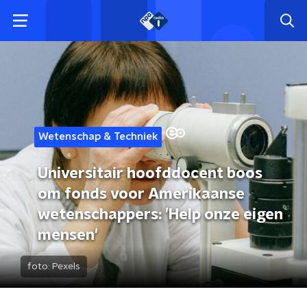
Wetenschap & Techniek
Universitair hoofddocent boos
om fonds voor Amerikaanse
wetenschappers: 'Help onze eigen
mensen'
foto:
Pexels