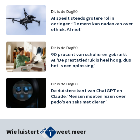
Dit is de Dag
EO
AI speelt steeds grotere rol in
oorlogen: 'De mens kan nadenken over
ethiek, AI niet'
Dit is de Dag
EO
90 procent van scholieren gebruikt
AI: 'De prestatiedruk is heel hoog, dus
het is een oplossing'
Dit is de Dag
EO
De duistere kant van ChatGPT en
Claude: 'Mensen moeten lezen over
pedo's en seks met dieren'
Wie luistert
weet meer