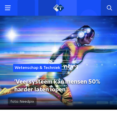
Wetenschap & Techniek
'Veersysteem kan mensen 50%
harder laten lopen'
foto:
Needpix