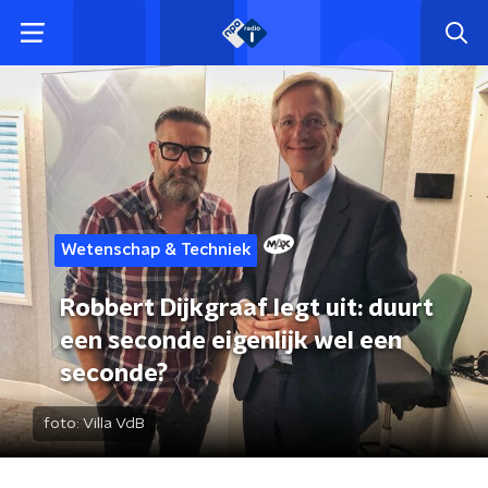
Wetenschap & Techniek
Robbert Dijkgraaf legt uit: duurt
een seconde eigenlijk wel een
seconde?
foto:
Villa VdB