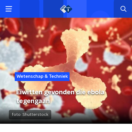
Wetenschap & Techniek
Eiwitten gevonden die ebola
tegengaan
foto:
Shutterstock