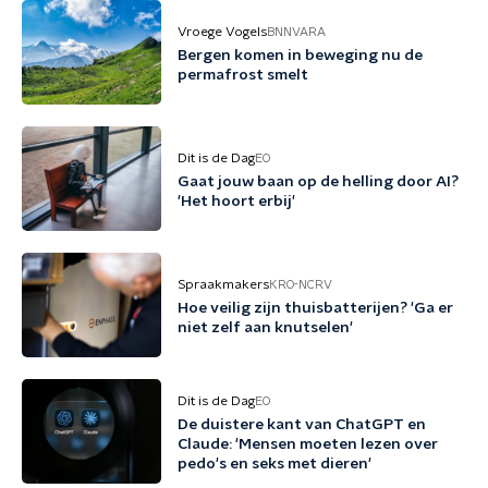
Vroege Vogels
BNNVARA
Bergen komen in beweging nu de
permafrost smelt
Dit is de Dag
EO
Gaat jouw baan op de helling door AI?
'Het hoort erbij'
Spraakmakers
KRO-NCRV
Hoe veilig zijn thuisbatterijen? 'Ga er
niet zelf aan knutselen'
Dit is de Dag
EO
De duistere kant van ChatGPT en
Claude: 'Mensen moeten lezen over
pedo's en seks met dieren'