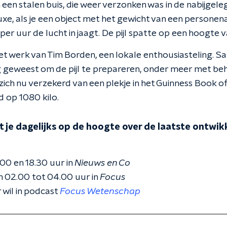
n een stalen buis, die weer verzonken was in de nabijge
xe, als je een object met het gewicht van een personen
er uur de lucht in jaagt. De pijl spatte op een hoogte 
et werk van Tim Borden, een lokale enthousiasteling. Sa
g geweest om de pijl te prepareren, onder meer met b
zich nu verzekerd van een plekje in het Guinness Book 
d op 1080 kilo.
 je dagelijks op de hoogte over de laatste ontwikk
.00 en 18.30 uur in
Nieuws en Co
 02.00 tot 04.00 uur in
Focus
 wil in podcast
Focus Wetenschap