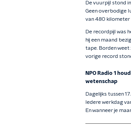
De vuurpijl stond i
Geen overbodige lu
van 480 kilometer p
De recordpijl was h
hij een maand bezi
tape. Borden weet 
vorige record ston
NPO Radio 1 houdt
wetenschap
Dagelijks tussen 17
Iedere werkdag van
En wanneer je maar