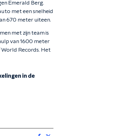
legen Emerald Berg.
auto met een snelheid
van 670 meter uiteen.
men met zijn team is
ehulp van 1600 meter
of World Records. Het
elingen in de