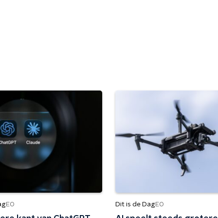
ag
Dit is de Dag
EO
EO