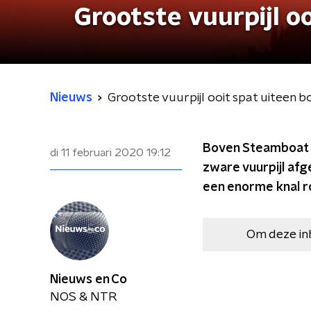
Grootste vuurpijl o
Nieuws
Grootste vuurpijl ooit spat uiteen 
Boven Steamboat Sp
di 11 februari 2020
19:12
zware vuurpijl af
een enorme knal ro
Om deze in
Nieuws en Co
NOS & NTR