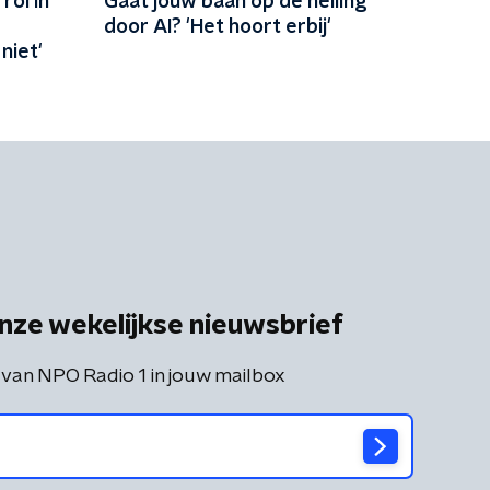
rol in
Gaat jouw baan op de helling
door AI? 'Het hoort erbij'
niet'
nze wekelijkse nieuwsbrief
 van NPO Radio 1 in jouw mailbox