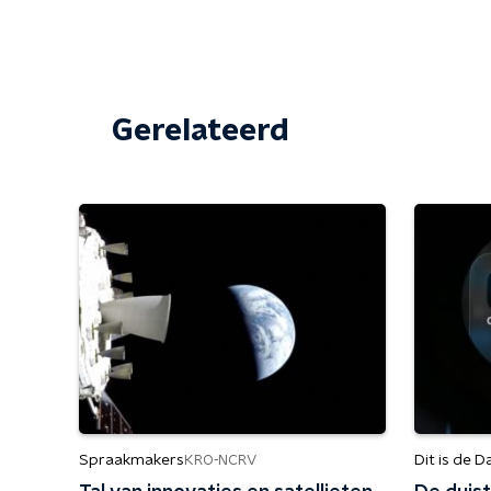
Gerelateerd
Spraakmakers
Dit is de D
KRO-NCRV