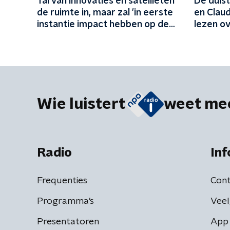
Tal van innovaties en satellieten
De duis
de ruimte in, maar zal 'in eerste
en Clau
instantie impact hebben op de
lezen o
aarde'
dieren'
Wie luistert
weet me
Radio
Inf
Frequenties
Cont
Programma's
Veel
Presentatoren
App 