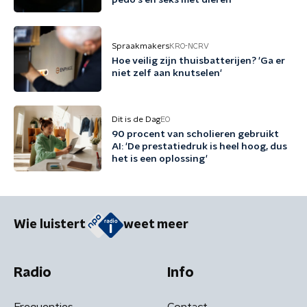
pedo's en seks met dieren'
Spraakmakers
KRO-NCRV
Hoe veilig zijn thuisbatterijen? 'Ga er
niet zelf aan knutselen'
Dit is de Dag
EO
90 procent van scholieren gebruikt
AI: 'De prestatiedruk is heel hoog, dus
het is een oplossing'
Wie luistert
weet meer
Radio
Info
Frequenties
Contact