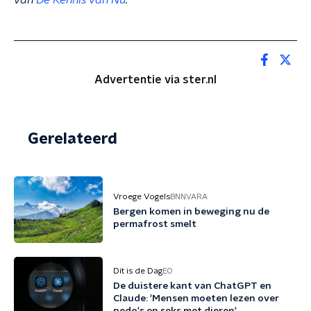
van
De Kennis van Nu
.
Advertentie via ster.nl
Gerelateerd
Vroege Vogels
BNNVARA
Bergen komen in beweging nu de
permafrost smelt
Dit is de Dag
EO
De duistere kant van ChatGPT en
Claude: 'Mensen moeten lezen over