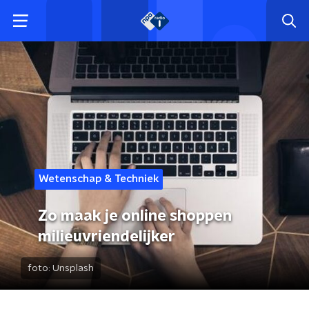
Wetenschap & Techniek
Zo maak je online shoppen
milieuvriendelijker
foto:
Unsplash