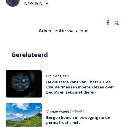
NOS & NTR
Advertentie via ster.nl
Gerelateerd
Dit is de Dag
EO
De duistere kant van ChatGPT en
Claude: 'Mensen moeten lezen over
pedo's en seks met dieren'
Vroege Vogels
BNNVARA
Bergen komen in beweging nu de
permafrost smelt