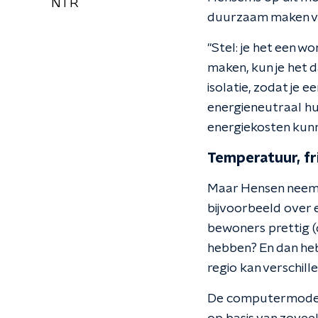
NTR
duurzaam maken va
"Stel: je het een w
maken, kun je het 
isolatie, zodat je 
energieneutraal hu
energiekosten kunne
Temperatuur, fr
Maar Hensen neemt
bijvoorbeeld over e
bewoners prettig (d
hebben? En dan heb
regio kan verschille
De computermodell