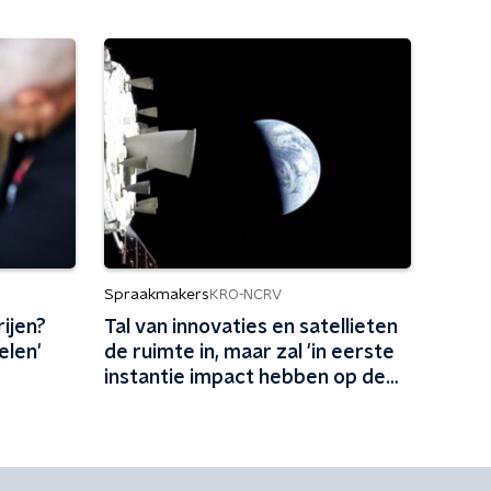
Spraakmakers
KRO-NCRV
rijen?
Tal van innovaties en satellieten
elen'
de ruimte in, maar zal 'in eerste
instantie impact hebben op de
aarde'