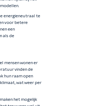
rmodellen.
die energieneutraal te
en voor betere
nnen een
n als de
eel mensen wonen er
peratuur vinden de
vaak hun raam open
klimaat, wat weer per
maken het mogelijk