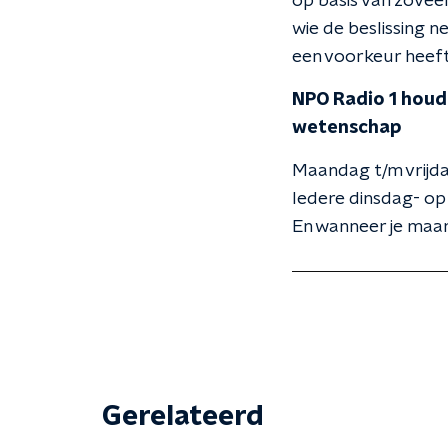
op basis van zoveel
wie de beslissing 
een voorkeur heeft
NPO Radio 1 houdt
wetenschap
Maandag t/m vrijda
Iedere dinsdag- op
En wanneer je maar
Gerelateerd