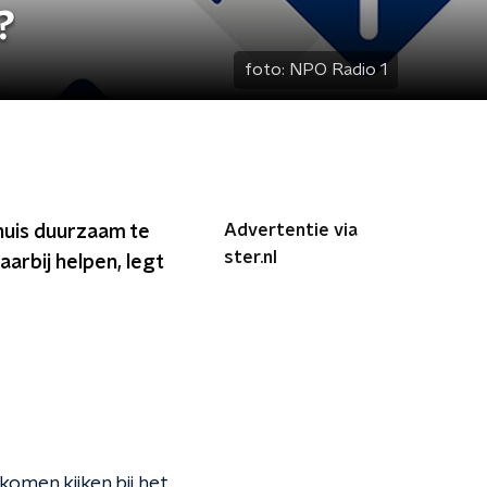
?
foto:
NPO Radio 1
Advertentie via
huis duurzaam te
ster.nl
arbij helpen, legt
omen kijken bij het