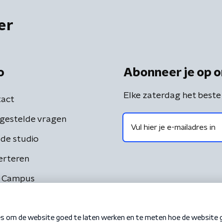
er
o
Abonneer je op o
Elke zaterdag het beste
act
gestelde vragen
de studio
erteren
 Campus