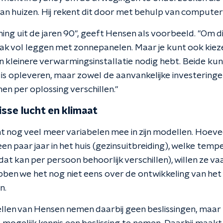
n huizen. Hij rekent dit door met behulp van compute
oning uit de jaren 90", geeft Hensen als voorbeeld. "Om 
dak vol leggen met zonnepanelen. Maar je kunt ook kiez
een kleinere verwarmingsinstallatie nodig hebt. Beide ku
is opleveren, maar zowel de aanvankelijke investeringe
n per oplossing verschillen."
isse lucht en klimaat
 nog veel meer variabelen mee in zijn modellen. Hoev
en paar jaar in het huis (gezinsuitbreiding), welke tem
at kan per persoon behoorlijk verschillen), willen ze 
ben we het nog niet eens over de ontwikkeling van het 
n.
en van Hensen nemen daarbij geen beslissingen, maar 