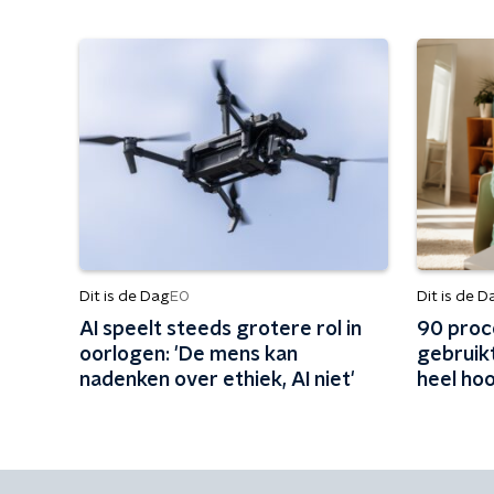
Dit is de Dag
Dit is de D
EO
AI speelt steeds grotere rol in
90 proc
oorlogen: 'De mens kan
gebruikt
nadenken over ethiek, AI niet'
heel hoo
oplossin