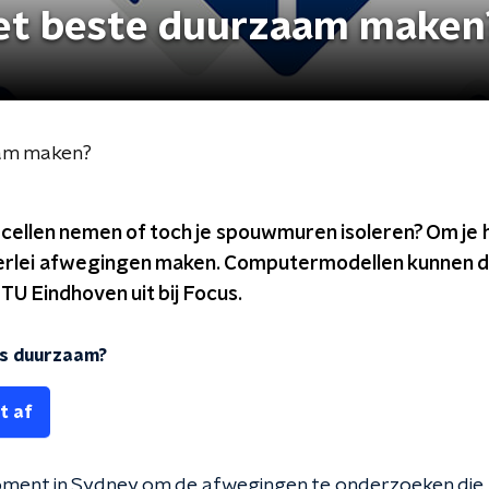
 het beste duurzaam maken
aam maken?
ecellen nemen of toch je spouwmuren isoleren? Om je 
lerlei afwegingen maken. Computermodellen kunnen da
TU Eindhoven uit bij Focus.
is duurzaam?
t af
oment in Sydney om de afwegingen te onderzoeken die k