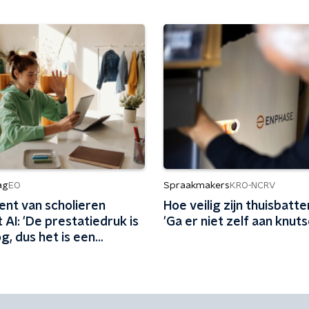
ag
Spraakmakers
EO
KRO-NCRV
ent van scholieren
Hoe veilig zijn thuisbatte
 AI: 'De prestatiedruk is
'Ga er niet zelf aan knuts
g, dus het is een
g'