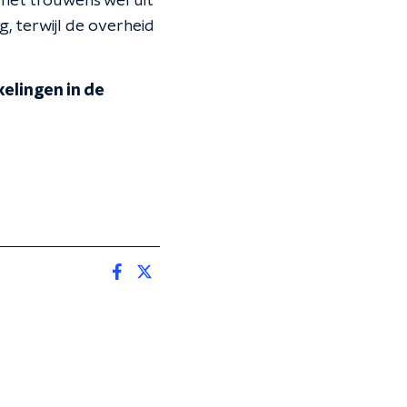
 het trouwens wel uit
, terwijl de overheid
elingen in de