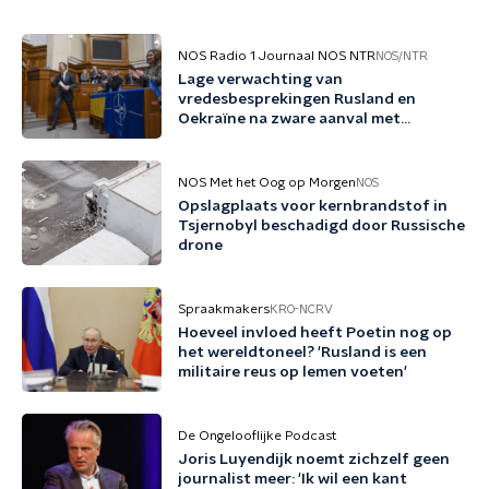
NOS Radio 1 Journaal NOS NTR
NOS/NTR
Lage verwachting van
vredesbesprekingen Rusland en
Oekraïne na zware aanval met
ballistische raketten
NOS Met het Oog op Morgen
NOS
Opslagplaats voor kernbrandstof in
Tsjernobyl beschadigd door Russische
drone
Spraakmakers
KRO-NCRV
Hoeveel invloed heeft Poetin nog op
het wereldtoneel? 'Rusland is een
militaire reus op lemen voeten'
De Ongelooflijke Podcast
Joris Luyendijk noemt zichzelf geen
journalist meer: 'Ik wil een kant