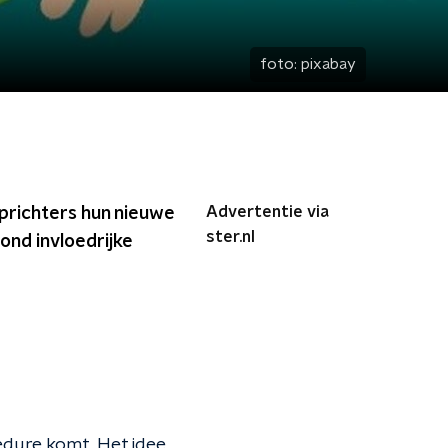
foto:
pixabay
Advertentie via
oprichters hun nieuwe
ster.nl
ond invloedrijke
cedure komt. Het idee