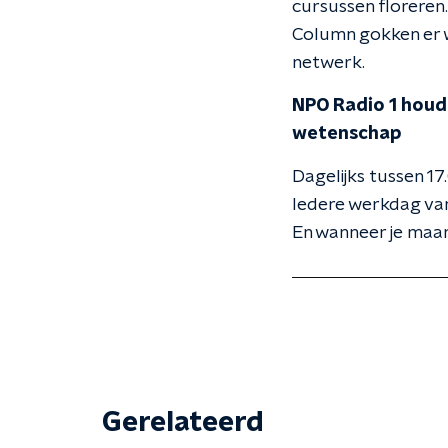
cursussen floreren
Column gokken er wa
netwerk.
NPO Radio 1 houdt
wetenschap
Dagelijks tussen 17
Iedere werkdag van
En wanneer je maar
Gerelateerd