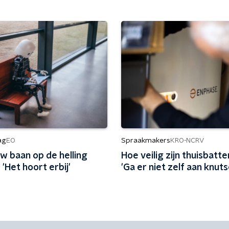
ag
Spraakmakers
EO
KRO-NCRV
w baan op de helling
Hoe veilig zijn thuisbatte
 'Het hoort erbij'
'Ga er niet zelf aan knuts