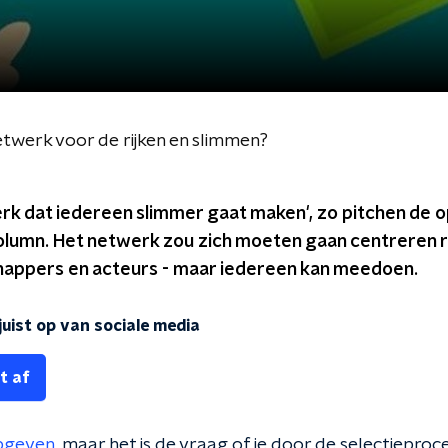
twerk voor de rijken en slimmen?
rk dat iedereen slimmer gaat maken', zo pitchen de 
olumn. Het netwerk zou zich moeten gaan centreren r
appers en acteurs - maar iedereen kan meedoen.
uist op van sociale media
t af
pgeven
, maar het is de vraag of je door de selectiepro