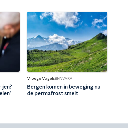
Vroege Vogels
BNNVARA
rijen?
Bergen komen in beweging nu
elen'
de permafrost smelt