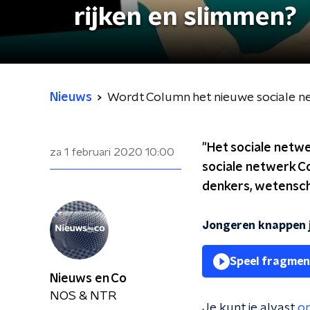
rijken en slimmen?
Nieuws
Wordt Column het nieuwe sociale ne
"Het sociale netwe
za 1 februari 2020
10:00
sociale netwerk C
denkers, wetensch
Jongeren knappen j
Speel fragmen
Nieuws en Co
NOS & NTR
Je kunt je alvast
o