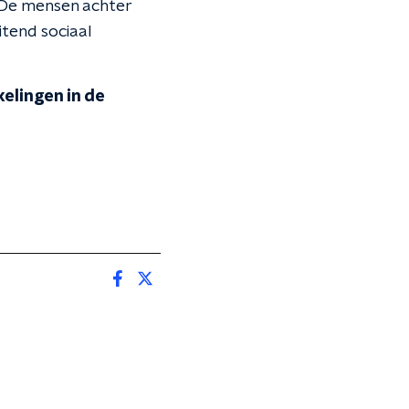
 De mensen achter
itend sociaal
elingen in de