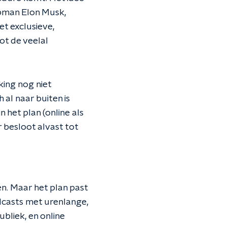
pman Elon Musk,
t exclusieve,
ot de veelal
ing nog niet
al naar buiten is
n het plan (online als
 besloot alvast tot
n. Maar het plan past
dcasts met urenlange,
bliek, en online