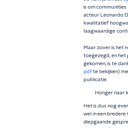
is om communities
acteur Leonardo Di
kwalitatief hoogwa
laagwaardige conte
Maar zover is het
toegezegd, en het 
gekomen, is te dan
pdf
te bekijken) me
publicatie.
Honger naar k
Het is dus nog eve
wel in een bredere
diepgaande gespre