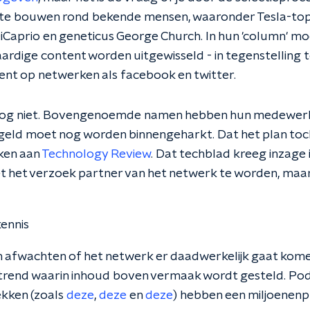
 te bouwen rond bekende mensen, waaronder Tesla-to
Caprio en geneticus George Church. In hun 'column' moe
ardige content worden uitgewisseld - in tegenstelling t
nt op netwerken als facebook en twitter.
 nog niet. Bovengenoemde namen hebben hun medewerk
geld moet nog worden binnengeharkt. Dat het plan toch 
ken aan
Technology Review
. Dat techblad kreeg inzage i
t het verzoek partner van het netwerk te worden, maar
ennis
n afwachten of het netwerk er daadwerkelijk gaat kome
 trend waarin inhoud boven vermaak wordt gesteld. Po
kken (zoals
deze
,
deze
en
deze
) hebben een miljoenenpu