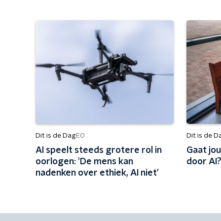
Dit is de Dag
Dit is de D
EO
AI speelt steeds grotere rol in
Gaat jou
oorlogen: 'De mens kan
door AI?
nadenken over ethiek, AI niet'