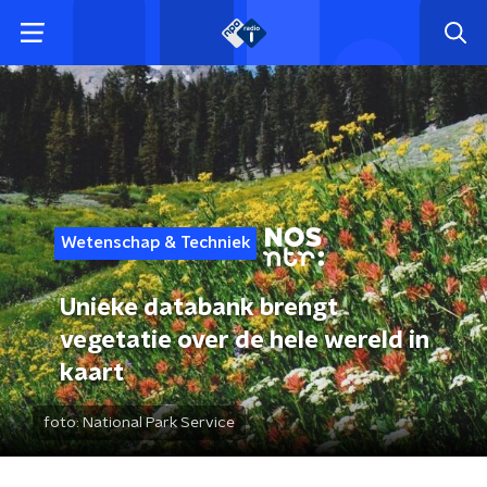
Wetenschap & Techniek
Unieke databank brengt
vegetatie over de hele wereld in
kaart
foto:
National Park Service