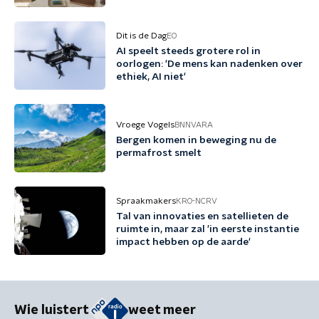
Dit is de Dag
EO
AI speelt steeds grotere rol in
oorlogen: 'De mens kan nadenken over
ethiek, AI niet'
Vroege Vogels
BNNVARA
Bergen komen in beweging nu de
permafrost smelt
Spraakmakers
KRO-NCRV
Tal van innovaties en satellieten de
ruimte in, maar zal 'in eerste instantie
impact hebben op de aarde'
Wie luistert
weet meer