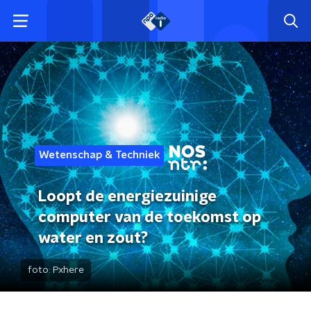
Wetenschap & Techniek
Loopt de energiezuinige
computer van de toekomst op
water en zout?
foto:
Pxhere