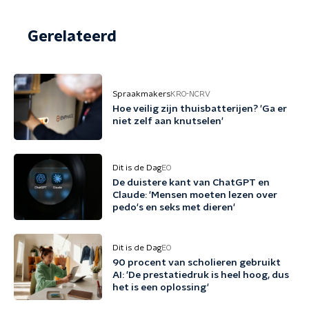
Gerelateerd
Spraakmakers
KRO-NCRV
Hoe veilig zijn thuisbatterijen? 'Ga er
niet zelf aan knutselen'
Dit is de Dag
EO
De duistere kant van ChatGPT en
Claude: 'Mensen moeten lezen over
pedo's en seks met dieren'
Dit is de Dag
EO
90 procent van scholieren gebruikt
AI: 'De prestatiedruk is heel hoog, dus
het is een oplossing'