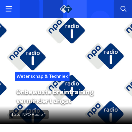
Wetenschap & Techniek
Onbewuste breintraining
vermindert angst
foto:
NPO Radio 1