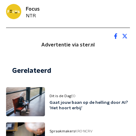
Focus
NTR
Advertentie via ster.nl
Gerelateerd
Dit is de Dag
EO
Gaat jouw baan op de helling door AI?
'Het hoort erbij'
Spraakmakers
KRO-NCRV