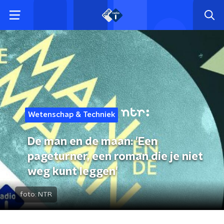
Wetenschap & Techniek
De man en de maan: 'Een
pageturner, een roman die je niet
weg kunt leggen'
foto:
NTR