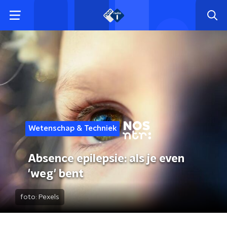
Wetenschap & Techniek
Absence epilepsie: als je even
'weg' bent
foto:
Pexels