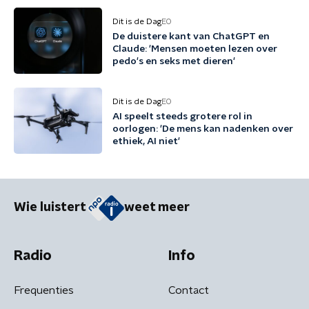
Dit is de Dag
EO
De duistere kant van ChatGPT en
Claude: 'Mensen moeten lezen over
pedo's en seks met dieren'
Dit is de Dag
EO
AI speelt steeds grotere rol in
oorlogen: 'De mens kan nadenken over
ethiek, AI niet'
Wie luistert
weet meer
Radio
Info
Frequenties
Contact