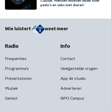
Claude: 'Mensen moeten lezen over
pedo's en seks met dieren'
Wie luistert
weet meer
Radio
Info
Frequenties
Contact
Programma's
Veelgestelde vragen
Presentatoren
App de studio
Muziek
Adverteren
Gemist
NPO Campus