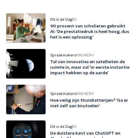
Dit is de Dag
EO
90 procent van scholieren gebruikt
AI: 'De prestatiedruk is heel hoog, dus
het is een oplossing'
Spraakmakers
KRO-NCRV
Tal van innovaties en satellieten de
ruimte in, maar zal 'in eerste instantie
impact hebben op de aarde'
Spraakmakers
KRO-NCRV
Hoe veilig zijn thuisbatterijen? 'Ga er
niet zelf aan knutselen'
Dit is de Dag
EO
De duistere kant van ChatGPT en