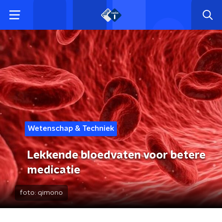
Wetenschap & Techniek
Lekkende bloedvaten voor betere
medicatie
foto:
qimono