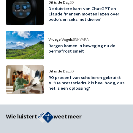
Dit is de Dag
EO
De duistere kant van ChatGPT en
Claude: 'Mensen moeten lezen over
pedo's en seks met dieren'
Vroege Vogels
BNNVARA
Bergen komen in beweging nu de
permafrost smelt
Dit is de Dag
EO
90 procent van scholieren gebruikt
AI: 'De prestatiedruk is heel hoog, dus
het is een oplossing'
Wie luistert
weet meer