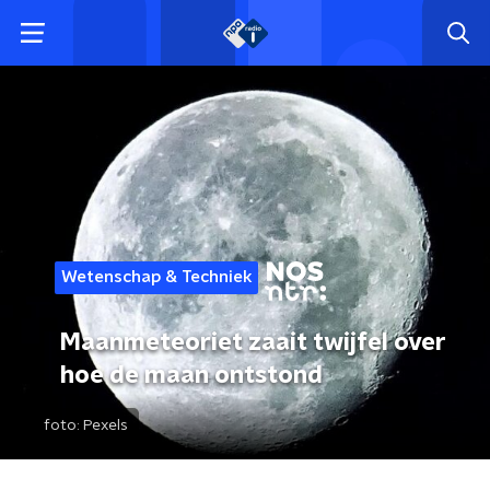
Wetenschap & Techniek
Maanmeteoriet zaait twijfel over
hoe de maan ontstond
foto:
Pexels