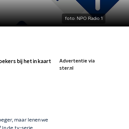
foto:
NPO Radio 1
Advertentie via
kers bij het in kaart
ster.nl
eger, maar lenen we
 In de tv-serie