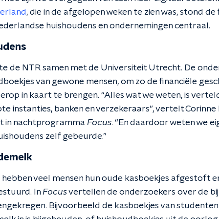
erland
, die in de afgelopen weken te zien was, stond de 
Nederlandse huishoudens en ondernemingen centraal.
udens
te de NTR samen met de Universiteit Utrecht. De ond
boekjes van gewone mensen, om zo de financiële gesch
op in kaart te brengen. “Alles wat we weten, is vertel
te instanties, banken en verzekeraars”, vertelt Corinne
cht in nachtprogramma
Focus
. “En daardoor weten we eig
huishoudens zelf gebeurde.”
demelk
jd hebben veel mensen hun oude kasboekjes afgestoft e
stuurd. In
Focus
vertellen de onderzoekers over de bi
engekregen. Bijvoorbeeld de kasboekjes van studenten