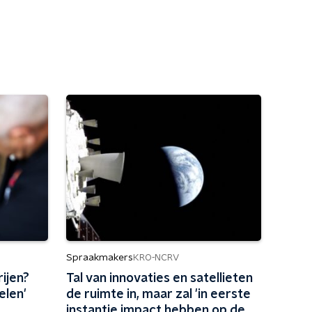
Spraakmakers
KRO-NCRV
rijen?
Tal van innovaties en satellieten
elen'
de ruimte in, maar zal 'in eerste
instantie impact hebben op de