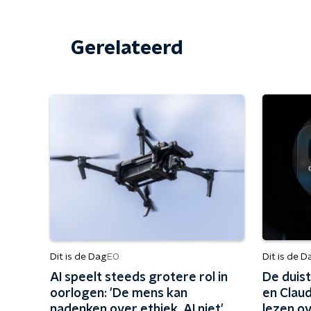
Gerelateerd
Dit is de Dag
Dit is de D
EO
AI speelt steeds grotere rol in
De duis
oorlogen: 'De mens kan
en Clau
nadenken over ethiek, AI niet'
lezen o