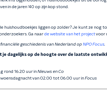
k in is bijgehouden, of huishoudboekjes uit de oorlog 
ven in de jaren ’40 op zijn kop stond.
de huishoudboekjes liggen op zolder? Je kunt ze nog t
 onderzoekers. Ga naar
de website van het project
voor 
 financiële geschiedenis van Nederland op
NPO Focus
.
 je dagelijks op de hoogte over de laatste ontwikk
g rond 16.20 uur in
Nieuws en Co
 woensdagnacht van 02.00 tot 06.00 uur in
Focus