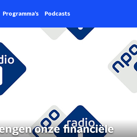
Programma's
Podcasts
engen onze financiële