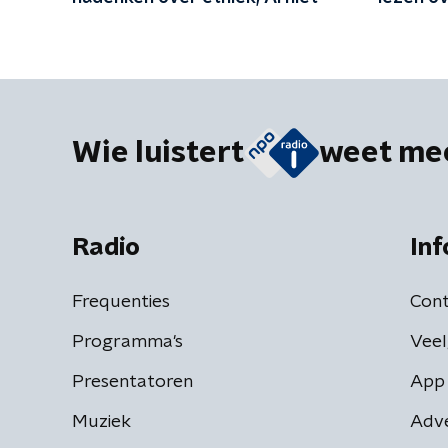
dieren'
Wie luistert
weet me
Radio
Inf
Frequenties
Cont
Programma's
Veel
Presentatoren
App 
Muziek
Adv