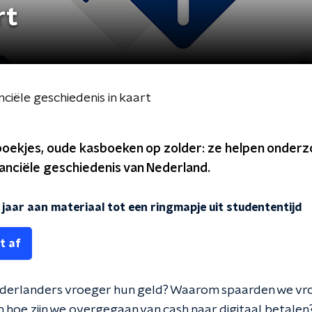
rt
iële geschiedenis in kaart
oekjes, oude kasboeken op zolder: ze helpen onderzoe
anciële geschiedenis van Nederland.
jaar aan materiaal tot een ringmapje uit studententijd
t af
erlanders vroeger hun geld? Waarom spaarden we vro
 hoe zijn we overgegaan van cash naar digitaal betalen?