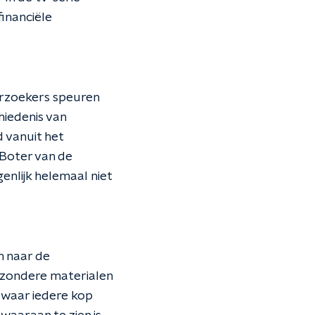
financiële
erzoekers speuren
iedenis van
d vanuit het
 Boter van de
enlijk helemaal niet
n naar de
jzondere materialen
 waar iedere kop