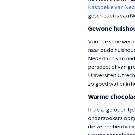
Kasboekje van Ned
geschiedenis van 
Gewone huisho
Voor de serie werk
naar oude huishoud
Nederland van onder
perspectief van gro
Universiteit Utre
zo goed wat er in 
Warme chocola
In de afgelopen ti
onderzoekers opge
die ze hebben binn