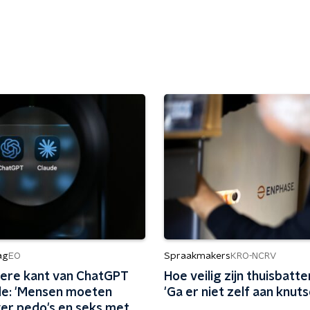
ag
Spraakmakers
EO
KRO-NCRV
tere kant van ChatGPT
Hoe veilig zijn thuisbatte
de: 'Mensen moeten
'Ga er niet zelf aan knuts
ver pedo's en seks met