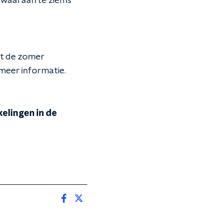
waaraan te zien is
ot de zomer
meer informatie.
elingen in de