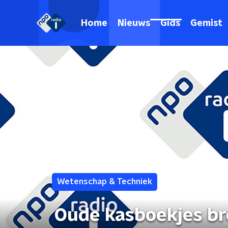
Home
Nieuws
Gids
Gemist
Wetenschap & Techniek
Oude kasboekjes br