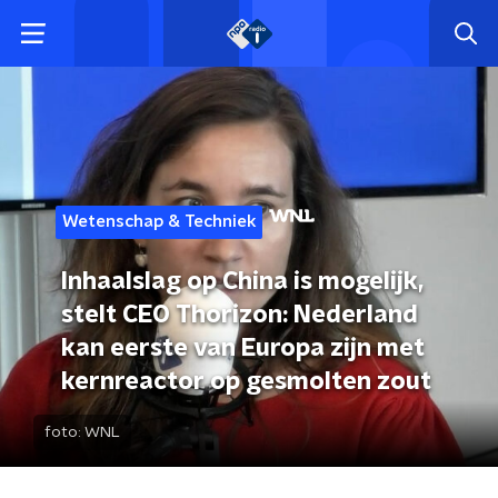
Wetenschap & Techniek
Inhaalslag op China is mogelijk,
stelt CEO Thorizon: Nederland
kan eerste van Europa zijn met
kernreactor op gesmolten zout
foto:
WNL